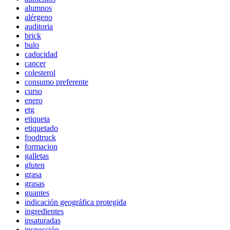
alumnos
alérgeno
auditoria
brick
bulo
caducidad
cancer
colesterol
consumo preferente
curso
enero
etg
etiqueta
etiquetado
foodtruck
formacion
galletas
gluten
grasa
grasas
guantes
indicación geográfica protegida
ingredientes
insaturadas
inspección