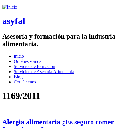
Saltar menu
asyfal
Asesoría y formación para la industria
alimentaria.
Inicio
Quiénes somos
Menú principal
Servicios de formación
Servicios de Asesoría Alimentaria
Blog
Contáctenos
1169/2011
Alergia alimentaria ¿Es seguro comer