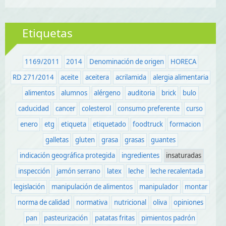
Etiquetas
1169/2011
2014
Denominación de origen
HORECA
RD 271/2014
aceite
aceitera
acrilamida
alergia alimentaria
alimentos
alumnos
alérgeno
auditoria
brick
bulo
caducidad
cancer
colesterol
consumo preferente
curso
enero
etg
etiqueta
etiquetado
foodtruck
formacion
galletas
gluten
grasa
grasas
guantes
indicación geográfica protegida
ingredientes
insaturadas
inspección
jamón serrano
latex
leche
leche recalentada
legislación
manipulación de alimentos
manipulador
montar
norma de calidad
normativa
nutricional
oliva
opiniones
pan
pasteurización
patatas fritas
pimientos padrón