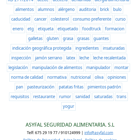
alimentos
alumnos
alérgeno
auditoria
brick
bulo
caducidad
cancer
colesterol
consumo preferente
curso
enero
etg
etiqueta
etiquetado
foodtruck
formacion
galletas
gluten
grasa
grasas
guantes
indicación geográfica protegida
ingredientes
insaturadas
inspección
jamón serrano
latex
leche
leche recalentada
legislación
manipulación de alimentos
manipulador
montar
norma de calidad
normativa
nutricional
oliva
opiniones
pan
pasteurización
patatas fritas
pimientos padrón
requisitos
restaurante
rumor
sanidad
saturadas
trans
yogur
ASYFAL SEGURIDAD ALIMENTARIA. S.L
Telf: 675 29 19 77 / 910124999 |
info@asyfal.com