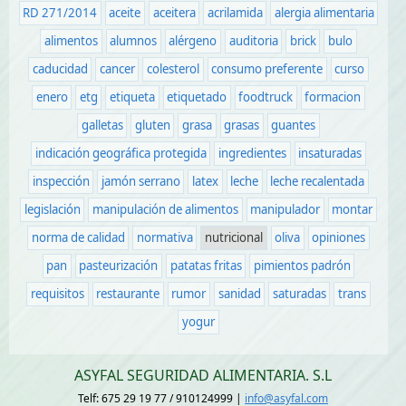
RD 271/2014
aceite
aceitera
acrilamida
alergia alimentaria
alimentos
alumnos
alérgeno
auditoria
brick
bulo
caducidad
cancer
colesterol
consumo preferente
curso
enero
etg
etiqueta
etiquetado
foodtruck
formacion
galletas
gluten
grasa
grasas
guantes
indicación geográfica protegida
ingredientes
insaturadas
inspección
jamón serrano
latex
leche
leche recalentada
legislación
manipulación de alimentos
manipulador
montar
norma de calidad
normativa
nutricional
oliva
opiniones
pan
pasteurización
patatas fritas
pimientos padrón
requisitos
restaurante
rumor
sanidad
saturadas
trans
yogur
ASYFAL SEGURIDAD ALIMENTARIA. S.L
Telf: 675 29 19 77 / 910124999 |
info@asyfal.com