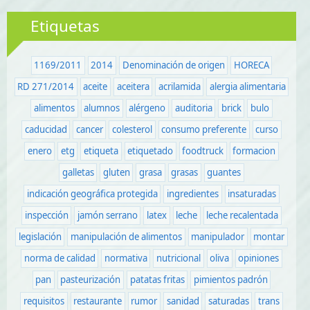
Etiquetas
1169/2011
2014
Denominación de origen
HORECA
RD 271/2014
aceite
aceitera
acrilamida
alergia alimentaria
alimentos
alumnos
alérgeno
auditoria
brick
bulo
caducidad
cancer
colesterol
consumo preferente
curso
enero
etg
etiqueta
etiquetado
foodtruck
formacion
galletas
gluten
grasa
grasas
guantes
indicación geográfica protegida
ingredientes
insaturadas
inspección
jamón serrano
latex
leche
leche recalentada
legislación
manipulación de alimentos
manipulador
montar
norma de calidad
normativa
nutricional
oliva
opiniones
pan
pasteurización
patatas fritas
pimientos padrón
requisitos
restaurante
rumor
sanidad
saturadas
trans